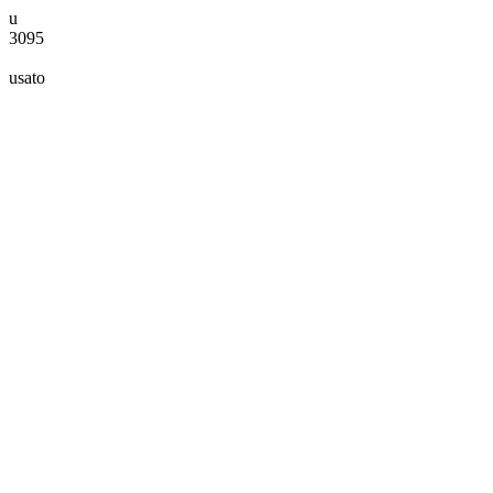
u
3095
usato