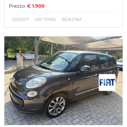
Prezzo:
€ 1.900
02/2007
KM 70936
BENZINA