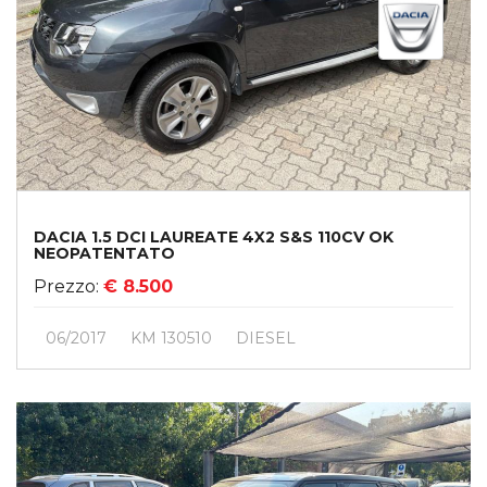
DACIA 1.5 DCI LAUREATE 4X2 S&S 110CV OK
NEOPATENTATO
Prezzo:
€ 8.500
06/2017
KM 130510
DIESEL