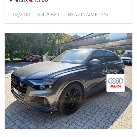
Prezzo:
€ 1.700
02/2010
KM 298691
BENZINA/METANO