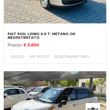
FIAT 500L LIVING 0.9 T. METANO OK
NEOPATENTATO
Prezzo:
€ 5.800
09/2014
KM 191000
BENZINA/METANO